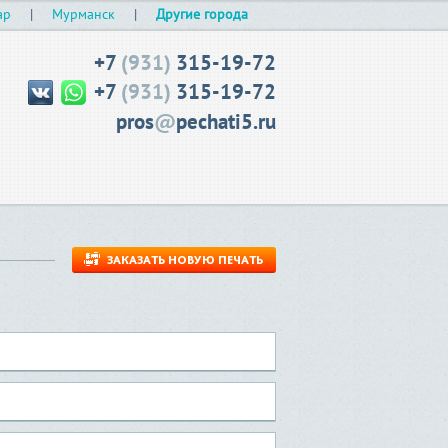
ар
|
Мурманск
|
Другие города
+7
(931)
315-19-72
+7
(931)
315-19-72
pros
@
pechati5.ru
ЗАКАЗАТЬ НОВУЮ ПЕЧАТЬ