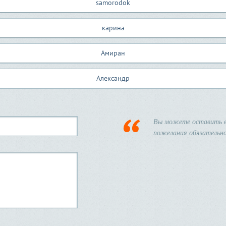
samorodok
карина
Амиран
Александр
Вы можете оставить в
пожелания обязательно