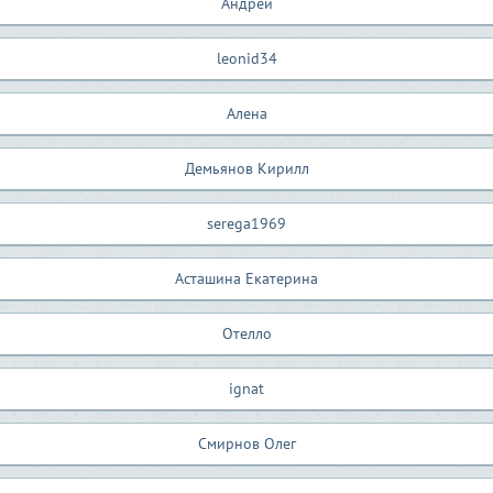
Андрей
leonid34
Алена
Демьянов Кирилл
serega1969
Асташина Екатерина
Отелло
ignat
Смирнов Олег